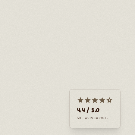
star
star
star
star
star_half
4,4 / 5,0
535 AVIS GOOGLE