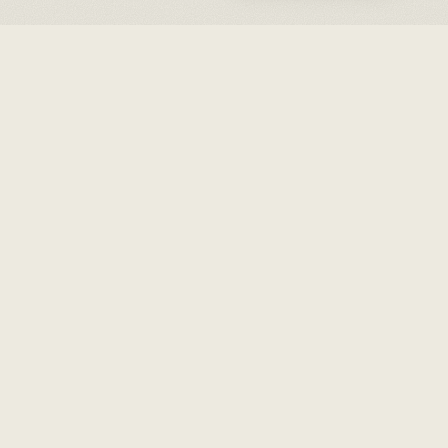
③ PHOTOS
DANS L'ŒIL
DU BISTRO.
Voir plus sur Instagram
@bistrostcharles
↗